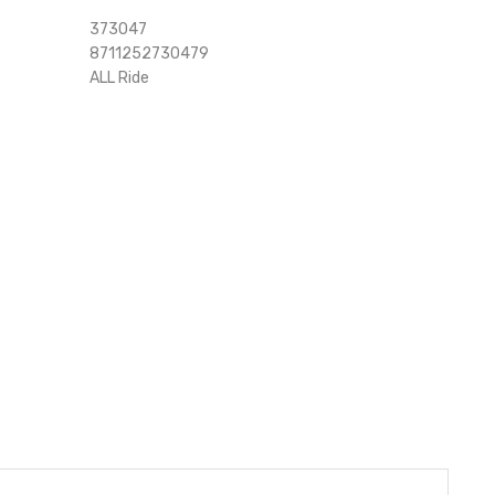
373047
8711252730479
ALL Ride