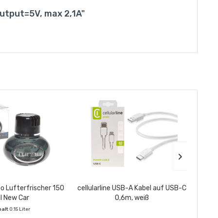
Output=5V, max 2,1A"
bo Lufterfrischer 150
cellularline USB-A Kabel auf USB-C
ALL 
l New Car
0,6m, weiß
halt
0.15 Liter