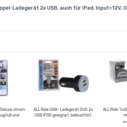
ppel-Ladegerät 2x USB, auch für iPad, Input=12V, 
 Deluxe chrom
ALL Ride USB- Ladegerät DUO 2x
ALL Ride Tur
augfuß und
USB iPOD geeignet, beleuchtet,
m
er
Input: 12-24V Output: 5V,...
In