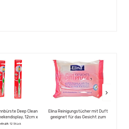
nbürste Deep Clean
Elina Reinigungstücher mit Duft
Lifet
ekendisplay, 12cm x
geeignet für das Gesicht zum
Ta
9cm
entfernen von Make-up für...
nthält:
12 Stück