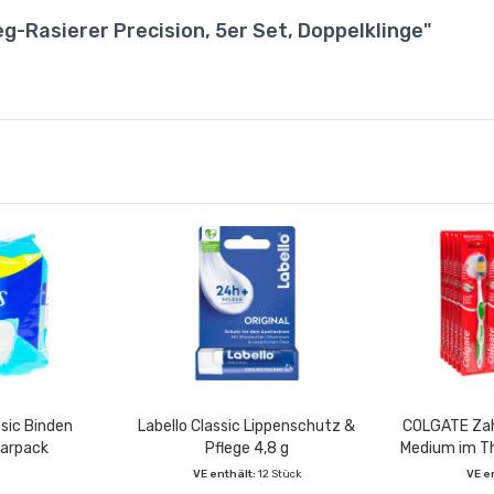
-Rasierer Precision, 5er Set, Doppelklinge"
sic Binden
Labello Classic Lippenschutz &
COLGATE Zah
parpack
Pflege 4,8 g
Medium im Th
VE enthält:
12 Stück
VE e