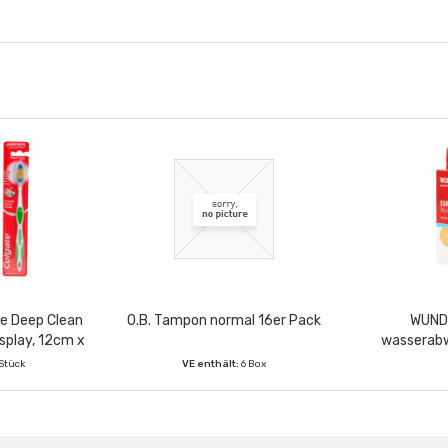
e Deep Clean
O.B. Tampon normal 16er Pack
WUNDm
splay, 12cm x
wasserabw
 Stück
VE enthält:
6 Box