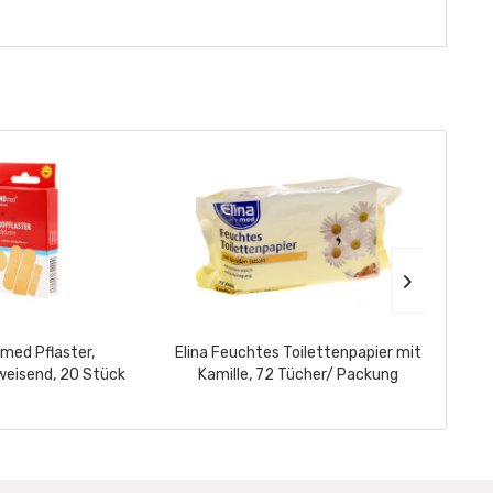
ed Pflaster,
Elina Feuchtes Toilettenpapier mit
ALL Ri
eisend, 20 Stück
Kamille, 72 Tücher/ Packung
G12+ r