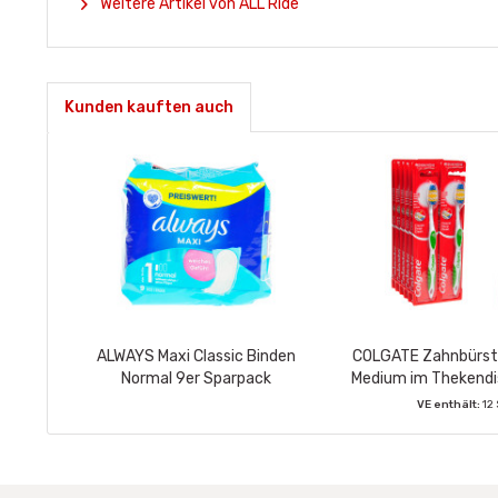
Weitere Artikel von ALL Ride
Kunden kauften auch
ALWAYS Maxi Classic Binden
COLGATE Zahnbürst
Normal 9er Sparpack
Medium im Thekendi
9cm
VE enthält:
12