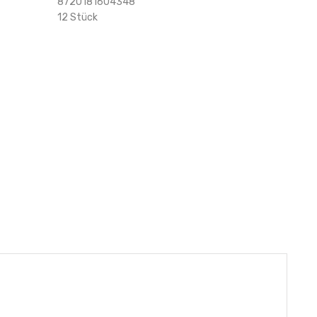
8720181604348
12 Stück