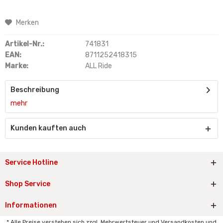
Merken
Artikel-Nr.:
741831
EAN:
8711252418315
Marke:
ALL Ride
Beschreibung
mehr
Kunden kauften auch
Service Hotline
Shop Service
Informationen
* Alle Preise verstehen sich zzgl. Mehrwertsteuer und Versandkosten und