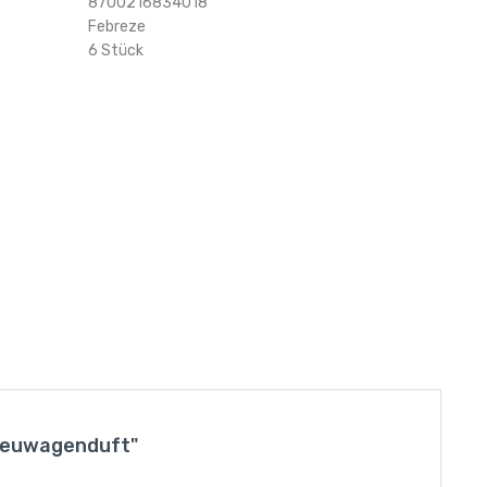
8700216834018
Febreze
6 Stück
 Neuwagenduft"