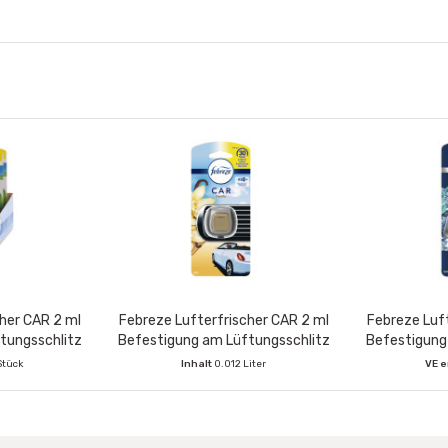
cher CAR 2 ml
Febreze Lufterfrischer CAR 2 ml
Febreze Luft
tungsschlitz
Befestigung am Lüftungsschlitz
Befestigung
erwachen
Vanille
Teak 
Stück
Inhalt
0.012 Liter
VE e
VE enthält:
6 Stück