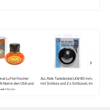
inal Lufterfrischer
ALL Ride Tankdeckel LKW 80 mm,
ALL Ri
Artikel in den USA und
mit Schloss und 2 x Schlüssel, im
pa 150ml,...
Blister: 23 x 17 cm
halt
0.15 Liter