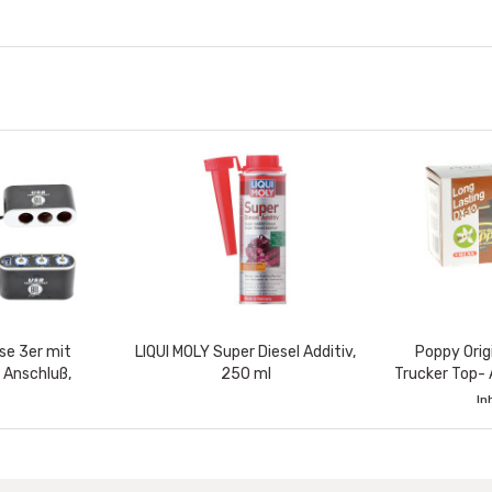
se 3er mit
LIQUI MOLY Super Diesel Additiv,
Poppy Orig
 Anschluß,
250 ml
Trucker Top- 
4 Volt - max.
Euro
In