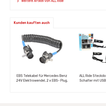
Weitere Artikel von ALL Ride
Kunden kauften auch
EBS Telekabel für Mercedes Benz
ALL Ride Steckdo
24V Elektrowendel, 2 x EBS- Plug,
Schalter mit USB
15- Polig, 4 m
selbstklebend, 12/2
5A