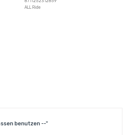
8711252312859
ALL Ride
assen benutzen --"