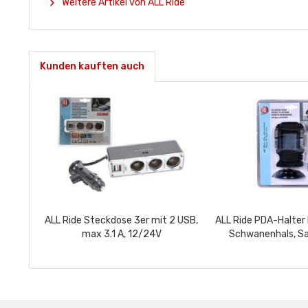
Weitere Artikel von ALL Ride
Kunden kauften auch
ALL Ride Steckdose 3er mit 2 USB,
ALL Ride PDA-Halter
max 3.1 A, 12/24V
Schwanenhals, S
Cliphalt