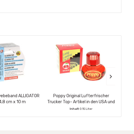
webeband ALLIGATOR
Poppy Original Lufterfrischer
ALL R
 4,8 cm x 10 m
Trucker Top- Artikel in den USA und
Europa 150ml,...
Inhalt
0.15 Liter