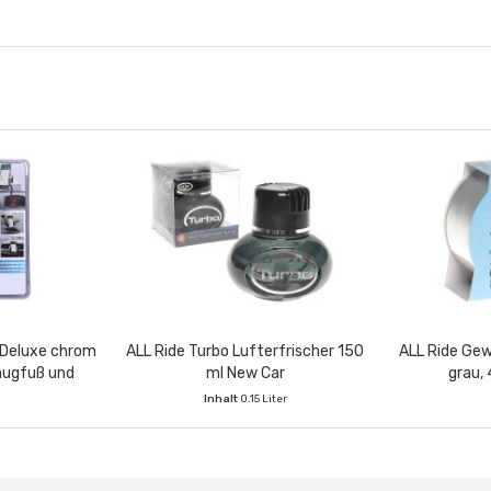
 Deluxe chrom
ALL Ride Turbo Lufterfrischer 150
ALL Ride Ge
augfuß und
ml New Car
grau,
er
Inhalt
0.15 Liter