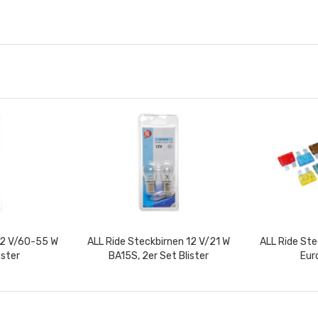
 12 V/60-55 W
ALL Ride Steckbirnen 12 V/21 W
ALL Ride Ste
ister
BA15S, 2er Set Blister
Eur