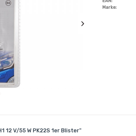
EAN:
Marke:
H1 12 V/55 W PK22S 1er Blister"