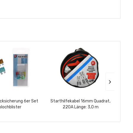
cksicherung 6er Set
Starthilfekabel 16mm Quadrat,
ALL 
olochblister
220A Länge: 3,0 m