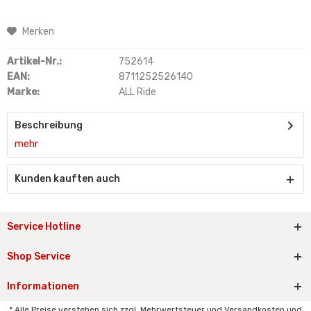
Merken
Artikel-Nr.:
752614
EAN:
8711252526140
Marke:
ALL Ride
Beschreibung
mehr
Kunden kauften auch
Service Hotline
Shop Service
Informationen
* Alle Preise verstehen sich zzgl. Mehrwertsteuer und Versandkosten und