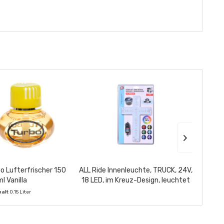
bo Lufterfrischer 150
ALL Ride Innenleuchte, TRUCK, 24V,
ALL 
l Vanilla
18 LED, im Kreuz-Design, leuchtet
2x US
in versch. Farben,...
halt
0.15 Liter