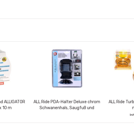
nd ALLIGATOR
ALL Ride PDA-Halter Deluxe chrom
ALL Ride Tur
x 10 m
Schwanenhals, Saugfuß und
m
Cliphalter
In