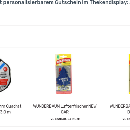
t personalisierbarem Gutschein im Thekendisplay:
6mm Quadrat,
WUNDERBAUM Lufterfrischer NEW
WUNDERBAU
 3,0 m
CAR
B
VE enthält:
24 Stück
VE e