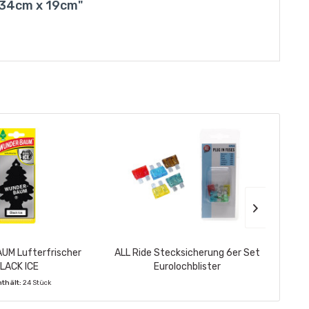
 34cm x 19cm"
M Lufterfrischer
ALL Ride Stecksicherung 6er Set
ALL Ri
LACK ICE
Eurolochblister
G12+ r
nthält:
24 Stück