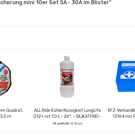
herung mini 10er Set 5A - 30A im Blister"
6mm Quadrat,
ALL Ride Kühlerflüssigkeit LongLife
KFZ-Verbandka
 3,0 m
G12+ rot 1,0 L - 26°, - SILIKATFREI -
13164 mit 
VE enthält:
12 Stück