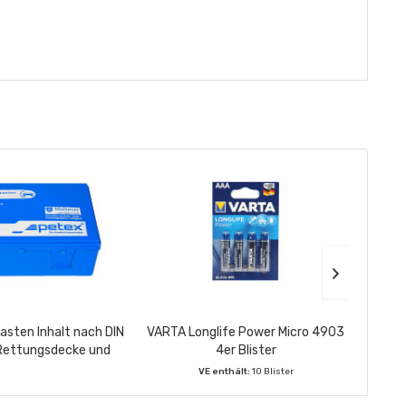
sten Inhalt nach DIN
VARTA Longlife Power Micro 4903
ALL 
Rettungsdecke und
4er Blister
r
Maske
VE enthält:
10 Blister