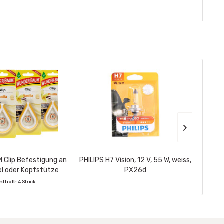
Clip Befestigung an
PHILIPS H7 Vision, 12 V, 55 W, weiss,
WUNDE
l oder Kopfstütze
PX26d
Vanilla
nthält:
4 Stück