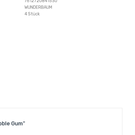
7612720841530
WUNDERBAUM
4 Stück
bble Gum"