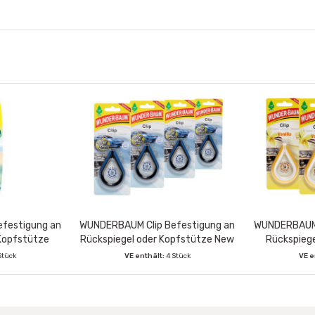
festigung an
WUNDERBAUM Clip Befestigung an
WUNDERBAUM 
 Kopfstütze
Rückspiegel oder Kopfstütze New
Rückspiege
l
Car
Stück
VE enthält:
4 Stück
VE e